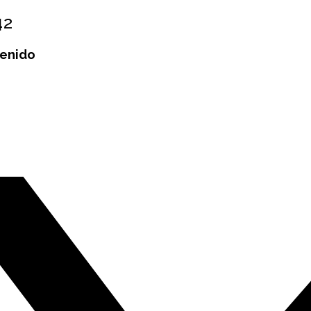
42
tenido